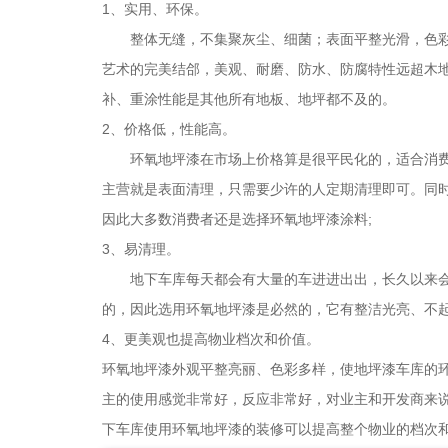
1、实用、环保。
整体无缝，不集聚灰尘、细菌；表面平整光滑，色彩
艺术的完美结郃，美观、耐磨、防水、防腐特性远超木
补、重涂性能是其他所有地板、地坪都不及的。
2、价格低，性能高。
环氧地坪漆在市场上价格算是很平民化的，适合消费
主营就是表面清理，只需要少许的人定期清理即可。同
因此大多数消费者还是选择环氧地坪漆涂料;
3、易清理。
地下车库每天都会有大量的车进进出出，长久以来会
的，因此选用环氧地坪漆是必然的，它有整洁光亮、不
4、更美观也提高物业档次和价值。
环氧地坪漆外观平整亮丽、色彩多样，使地坪漆车库的
主的使用感觉非常好，反应非常好，对业主和开发商来
下车库使用环氧地坪漆的装修可以提高整个物业的档次